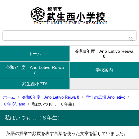
令和8年度 Ano Letivo Reiwa
ホーム
8
令和7年度 Ano Letivo Reiwa
学校案内
7
武生西小PTA
ホーム
令和8年度 Ano Letivo Reiwa 8
学年の広場 Ano letivo
６年 6º. ano
私はいつも…（６年生）
私はいつも…（６年生）
英語の授業で頻度を表す言葉を使った文章を話していました。