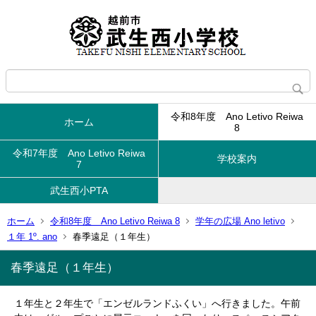
令和8年度 Ano Letivo Reiwa
ホーム
8
令和7年度 Ano Letivo Reiwa
学校案内
7
武生西小PTA
ホーム
令和8年度 Ano Letivo Reiwa 8
学年の広場 Ano letivo
１年 1º. ano
春季遠足（１年生）
春季遠足（１年生）
１年生と２年生で「エンゼルランドふくい」へ行きました。午前