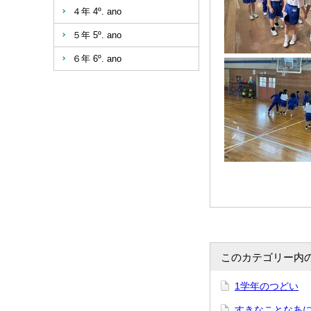
４年 4º. ano
５年 5º. ano
６年 6º. ano
このカテゴリー内
1学年のつどい
すきなことなあに