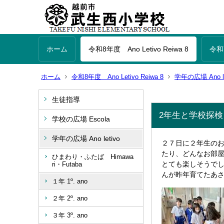
ホーム
令和8年度 Ano Letivo Reiwa 8
令和7
ホーム
令和8年度 Ano Letivo Reiwa 8
学年の広場 Ano le
生徒指導
2年生と学校探
学校の広場 Escola
学年の広場 Ano letivo
２７日に２年生の
たり、どんなお部
ひまわり・ふたば Himawa
とても楽しそうで
ri・Futaba
んが昨年育てたあ
１年 1º. ano
２年 2º. ano
３年 3º. ano