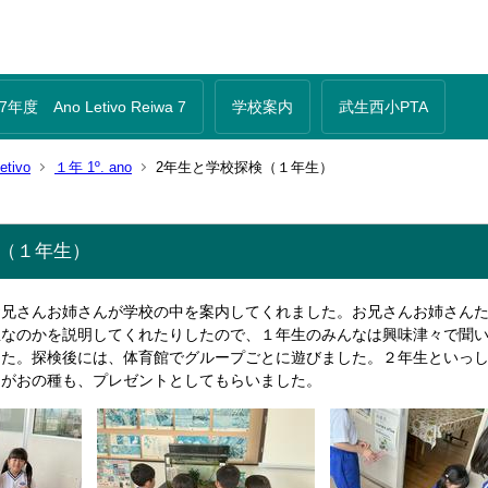
年度 Ano Letivo Reiwa 7
学校案内
武生西小PTA
tivo
１年 1º. ano
2年生と学校探検（１年生）
検（１年生）
お兄さんお姉さんが学校の中を案内してくれました。お兄さんお姉さん
屋なのかを説明してくれたりしたので、１年生のみんなは興味津々で聞
した。探検後には、体育館でグループごとに遊びました。２年生といっ
さがおの種も、プレゼントとしてもらいました。