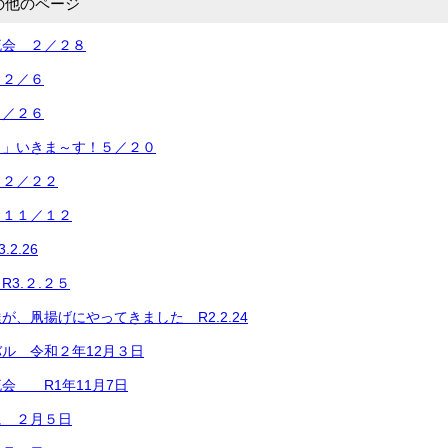
の他のページ
流会 ２／２８
１２／６
０／２６
き」いきま～す！５／２０
 ２／２２
 １１／１２
2.26
3.２.２５
が、凧揚げにやってきました R2.2.24
ル 令和２年12月３日
会 R1年11月7日
に ２月５日