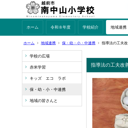
ホーム
令和８年度
学校紹介
地域連携
ホーム
地域連携
保・幼・小・中連携
指導法の工夫改
学校の広場
指導法の工夫改
赤米学習
キッズ エコ ラボ
保・幼・小・中連携
地域の皆さんと