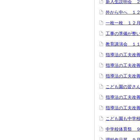
新入生説明会 
外から中へ １
一枚一枚 １２
工事の準備が整
教育講演会 １
指導法の工夫改
指導法の工夫改
指導法の工夫改
こども園の皆さ
指導法の工夫改
指導法の工夫改
こども園も中学校
中学校体育祭 
理科作品展 ９