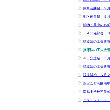
体育会練習 ９
地区体育祭 ９
植物・昆虫の名
一斉開催部会 
指導法の工夫改
指導法の工夫改
今日は遠足 ５
指導法の工夫改
競技開始 ５月
認定こども園南
南越中学校卒業
ニューフェース