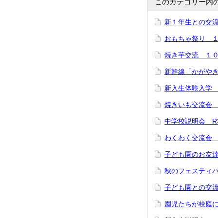
このカテゴリー内
新１年生との交
おもちゃ祭り 
焼き芋交流 １
新幹線「かがや
新入生体験入学
焼きいも交流会
中学校説明会 R3.
わくわく交流会 R
子ども園のお友達
秋のフェスティバ
子ども園との交流
園児たちが校庭