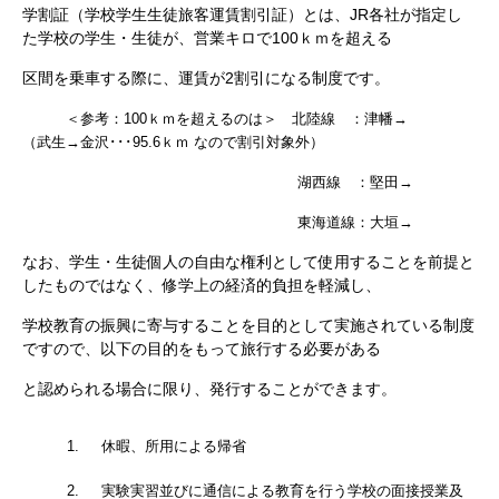
学割証（学校学生生徒旅客運賃割引証）とは、JR各社が指定し
た学校の学生・生徒が、営業キロで100ｋｍを超える
区間を乗車する際に、運賃が2割引になる制度です。
＜参考：100ｋｍを超えるのは＞
北陸線 ：津幡→
（武生→金沢･･･95.6ｋｍ なので割引対象外）
湖西線 ：堅田→
東海道線：大垣→
なお、学生・生徒個人の自由な権利として使用することを前提と
したものではなく、修学上の経済的負担を軽減し、
学校教育の振興に寄与することを目的として実施されている制度
ですので、以下の目的をもって旅行する必要がある
と認められる場合に限り、発行することができます。
1. 休暇、所用による帰省
2. 実験実習並びに通信による教育を行う学校の面接授業及