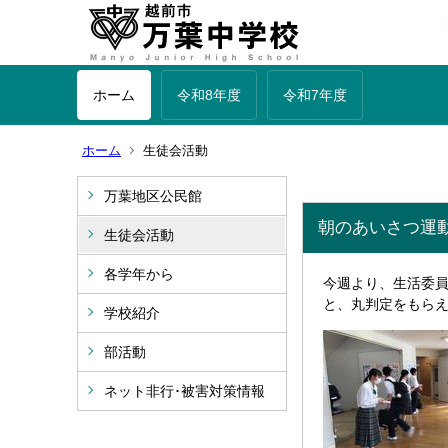
ホーム
令和8年度
令和7年度
ホーム
生徒会活動
万葉地区公民館
朝のあいさつ運
生徒会活動
各学年から
今週より、生活委
と、丸判定をもら
学校紹介
部活動
ネット非行･被害対策情報