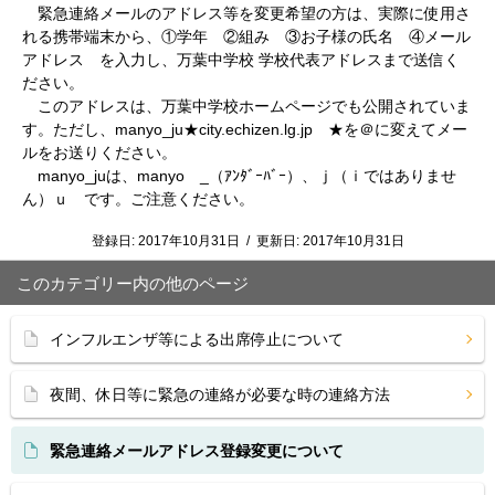
緊急連絡メールのアドレス等を変更希望の方は、実際に使用さ
れる携帯端末から、①学年 ②組み ③お子様の氏名 ④メール
アドレス を入力し、万葉中学校 学校代表アドレスまで送信く
ださい。
このアドレスは、万葉中学校ホームページでも公開されていま
す。ただし、manyo_ju★city.echizen.lg.jp ★を＠に変えてメー
ルをお送りください。
manyo_juは、manyo _（ｱﾝﾀﾞｰﾊﾞｰ）、ｊ（ｉではありませ
ん）ｕ です。ご注意ください。
登録日:
2017年10月31日
/
更新日:
2017年10月31日
このカテゴリー内の他のページ
インフルエンザ等による出席停止について
夜間、休日等に緊急の連絡が必要な時の連絡方法
緊急連絡メールアドレス登録変更について