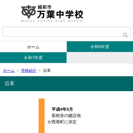
令和8年度
ホーム
令和7年度
ホーム
学校紹介
沿革
沿革
平成4年3月
新校舎の建設地
が西尾町に決定