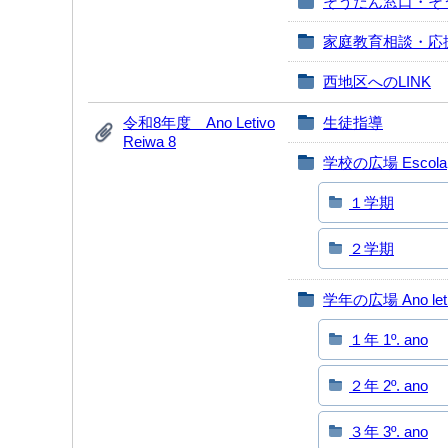
そうだん窓口・そ
家庭教育相談・応
西地区へのLINK
令和8年度 Ano Letivo
生徒指導
Reiwa 8
学校の広場 Escola
１学期
２学期
学年の広場 Ano let
１年 1º. ano
２年 2º. ano
３年 3º. ano