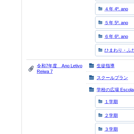
４年 4º. ano
５年 5º. ano
６年 6º. ano
ひまわり・ふたば 
令和7年度 Ano Letivo
生徒指導
Reiwa 7
スクールプラン
学校の広場 Escola
１学期
２学期
３学期