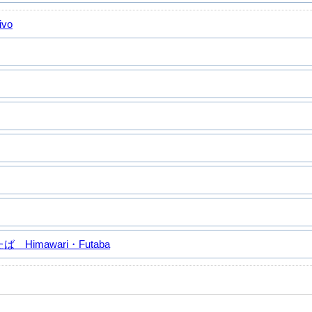
ivo
Himawari・Futaba