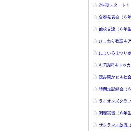
2学期スタート！
合奏発表会（６
他校交流（６年
ひまわり教室＆
にじいろまつり
ALT訪問＆トゥ
読み聞かせ＆社
時間走記録会（
ライオンズクラ
調理実習（６年
サクラマス放流