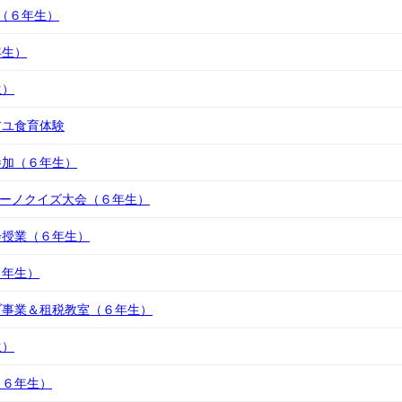
（６年生）
年生）
生）
アユ食育体験
参加（６年生）
カーノクイズ大会（６年生）
会授業（６年生）
６年生）
ブ事業＆租税教室（６年生）
生）
（６年生）