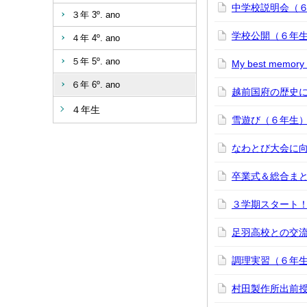
中学校説明会（
３年 3º. ano
学校公開（６年
４年 4º. ano
５年 5º. ano
My best mem
６年 6º. ano
越前国府の歴史
４年生
雪遊び（６年生
なわとび大会に
卒業式＆総合ま
３学期スタート
足羽高校との交
調理実習（６年
村田製作所出前