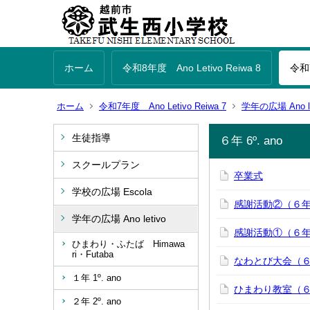
ホーム
令和8年度 Ano Letivo Reiwa 8
令和7
ホーム
令和7年度 Ano Letivo Reiwa 7
学年の広場 Ano le
生徒指導
６年 6º. ano
スクールプラン
卒業式
学校の広場 Escola
感謝活動②（６
学年の広場 Ano letivo
感謝活動①（６
ひまわり・ふたば Himawa
ri・Futaba
なわとび大会（
１年 1º. ano
ひまわり教室（
２年 2º. ano