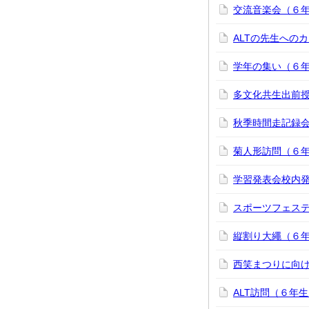
交流音楽会（６
ALTの先生への
学年の集い（６
多文化共生出前
秋季時間走記録
菊人形訪問（６
学習発表会校内
スポーツフェス
縦割り大繩（６
西笑まつりに向
ALT訪問（６年