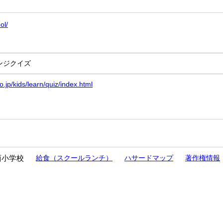
ol/
ンジクイズ
.jp/kids/learn/quiz/index.html
西小学校
給食（スクールランチ）
ハサードマップ
著作権情報