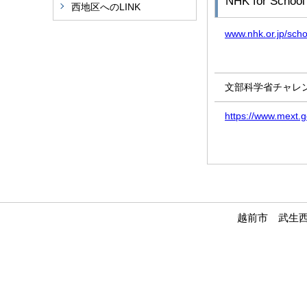
NHK for School
西地区へのLINK
www.nhk.or.jp/scho
文部科学省チャレ
https://www.mext.go
越前市 武生