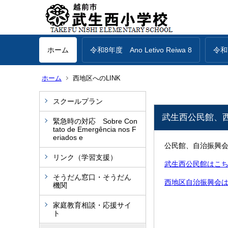
ホーム
令和8年度 Ano Letivo Reiwa 8
令和7
ホーム
西地区へのLINK
スクールプラン
武生西公民館、
緊急時の対応 Sobre Con
tato de Emergência nos F
eriados e
公民館、自治振興会
リンク（学習支援）
武生西公民館はこ
そうだん窓口・そうだん
西地区自治振興会
機関
家庭教育相談・応援サイ
ト