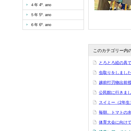
４年 4º. ano
５年 5º. ano
６年 6º. ano
このカテゴリー内
とろとろ絵の具
虫取りをしました
越前打刃物出前授
公民館に行きまし
スイミー（2年生
毎朝、トマトの
体育大会に向け