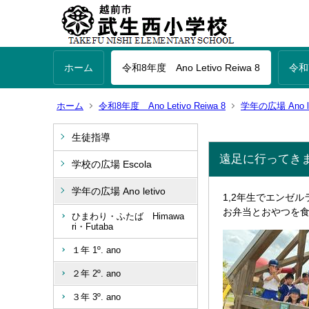
ホーム
令和8年度 Ano Letivo Reiwa 8
令和7
ホーム
令和8年度 Ano Letivo Reiwa 8
学年の広場 Ano le
生徒指導
遠足に行ってき
学校の広場 Escola
学年の広場 Ano letivo
1,2年生でエンゼ
お弁当とおやつを
ひまわり・ふたば Himawa
ri・Futaba
１年 1º. ano
２年 2º. ano
３年 3º. ano