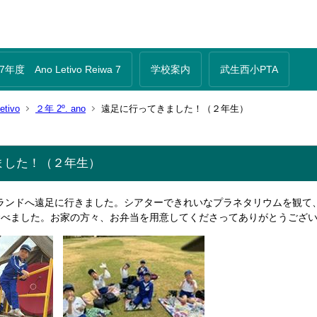
年度 Ano Letivo Reiwa 7
学校案内
武生西小PTA
tivo
２年 2º. ano
遠足に行ってきました！（２年生）
ました！（２年生）
ルランドへ遠足に行きました。シアターできれいなプラネタリウムを観
食べました。お家の方々、お弁当を用意してくださってありがとうござ