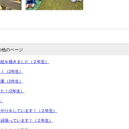
の他のページ
で絵を描きました（２年生）
！（2年生）
業（2年生）
た！(2年生）
）
水やりをしています！（２年生）
て頑張っています！（２年生）