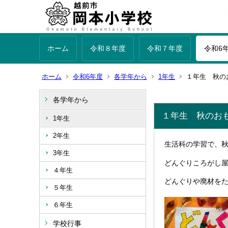
ホーム
令和８年度
令和７年度
令和6
ホーム
令和6年度
各学年から
1年生
１年生 秋の
各学年から
１年生 秋のお
1年生
2年生
生活科の学習で、
3年生
どんぐりころがし
４年生
どんぐりや廃材を
５年生
６年生
学校行事