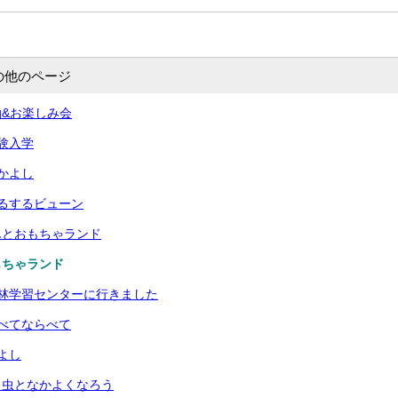
の他のページ
&お楽しみ会
験入学
かよし
るするビューン
んとおもちゃランド
もちゃランド
林学習センターに行きました
べてならべて
よし
・虫となかよくなろう