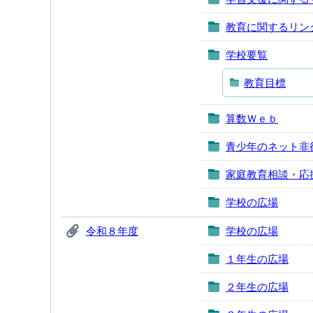
教育に関するリン
学校要覧
教育目標
算数Ｗｅｂ
青少年のネット非
家庭教育相談・応
学校の広場
令和８年度
学校の広場
１年生の広場
２年生の広場