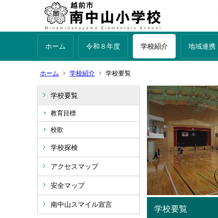
ホーム
令和８年度
学校紹介
地域連携
ホーム
学校紹介
学校要覧
学校要覧
教育目標
校歌
学校探検
アクセスマップ
安全マップ
南中山スマイル宣言
学校要覧