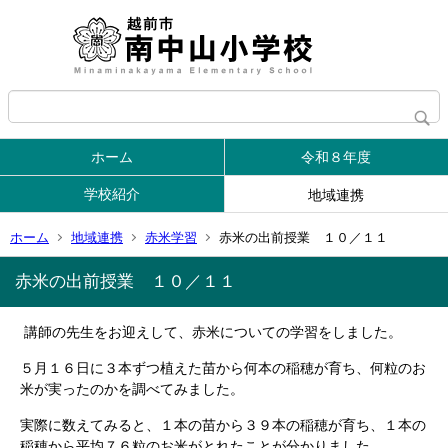
ホーム
令和８年度
学校紹介
地域連携
ホーム
地域連携
赤米学習
赤米の出前授業 １０／１１
赤米の出前授業 １０／１１
講師の先生をお迎えして、赤米についての学習をしました。
５月１６日に３本ずつ植えた苗から何本の稲穂が育ち、何粒のお
米が実ったのかを調べてみました。
実際に数えてみると、１本の苗から３９本の稲穂が育ち、１本の
稲穂から平均７６粒のお米がとれたことが分かりました。