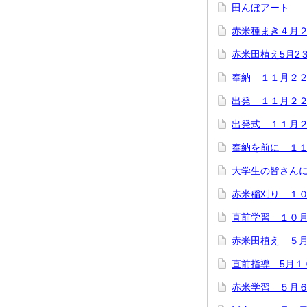
田んぼアート
赤米種まき４月
赤米田植え5月2
奉納 １１月２
出発 １１月２
出発式 １１月
奉納を前に １
大学生の皆さん
赤米稲刈り １
直前学習 １０
赤米田植え ５
直前指導 5月１
赤米学習 ５月