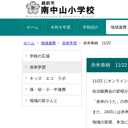
ホーム
令和８年度
学校紹介
地域連携
ホーム
地域連携
赤米学習
赤米奉納 11/22
学校の広場
赤米奉納 11/22
赤米学習
キッズ エコ ラボ
11/22 にオンラ
保・幼・小・中連携
自治振興会の皆様
地域の皆さんと
「赤米のうた」の
また、24日には赤
地域の皆様、本当