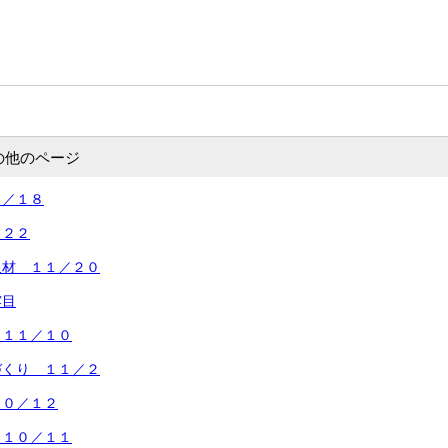
の他のページ
２／１８
／２２
取材 １１／２０
露目
 １１／１０
づくり １１／２
１０／１２
 １０／１１