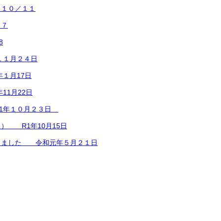
 １０／１１
／７
8
１１月２４日
１月17日
11月22日
1年１０月２３日
） R1年10月15日
しました 令和元年５月２１日