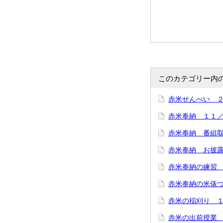
このカテゴリー内
赤米せんべい 
赤米奉納 １１
赤米奉納 番組
赤米奉納 お披
赤米奉納の練習
赤米奉納の米俵
赤米の稲刈り 
赤米の出前授業