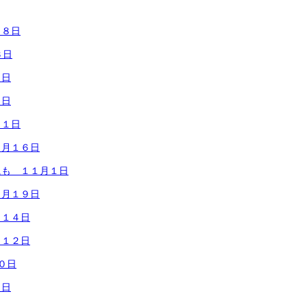
２８日
３日
２日
２日
２１日
１月１６日
にも １１月１日
０月１９日
月１４日
月１２日
０日
６日