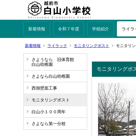
新着情報
令和７年度
学校紹介
ライラ
新着情報
ライラック
モニタリングポスト
モニタリン
さようなら 旧体育館
白山幼稚園
モニタリングポ
さよなら白山幼稚園
西側壁面工事
モニタリングポスト
白山小１００周年
さよなら第一分校