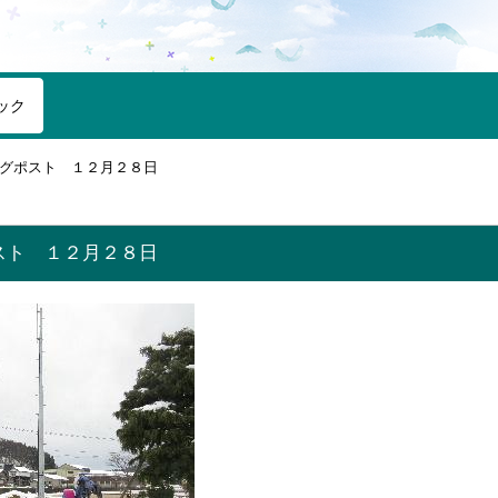
ック
グポスト １２月２８日
スト １２月２８日