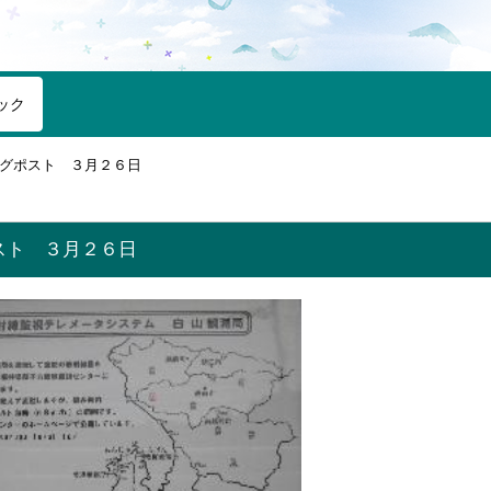
ック
グポスト ３月２６日
スト ３月２６日