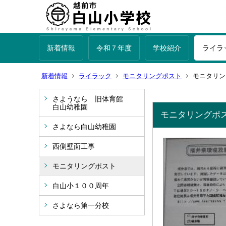
新着情報
令和７年度
学校紹介
ライラ
新着情報
ライラック
モニタリングポスト
モニタリン
さようなら 旧体育館
白山幼稚園
モニタリングポ
さよなら白山幼稚園
西側壁面工事
モニタリングポスト
白山小１００周年
さよなら第一分校