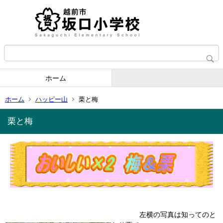
ホーム
ホーム
ハッピー山
栗と梅
栗と梅
左横の写真は知ってのと