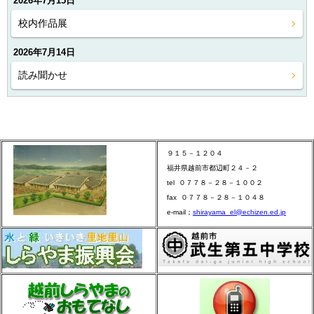
2026年7月15日
校内作品展
2026年7月14日
読み聞かせ
９１５－１２０４
福井県越前市都辺町２４－２
tel ０７７８－２８－１００２
fax ０７７８－２８－１０４８
e-mail
；
shirayama_el@echizen.ed.jp