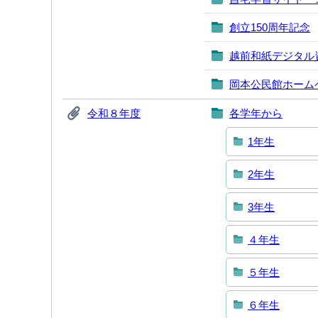
創立150周年記念
越前和紙デジタル
岡本公民館ホーム
令和８年度
各学年から
1年生
2年生
3年生
４年生
５年生
６年生