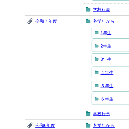
学校行事
令和７年度
各学年から
1年生
2年生
3年生
４年生
５年生
６年生
学校行事
令和6年度
各学年から