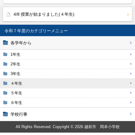
4/8 授業が始まりました(４年生)
令和７年度
各学年から
1年生
2年生
3年生
４年生
５年生
６年生
学校行事
All Rights Reserved. Copyright © 2026 越前市 岡本小学校