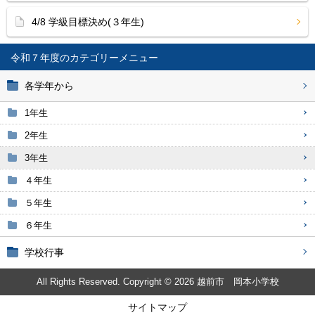
4/8 学級目標決め(３年生)
令和７年度
各学年から
1年生
2年生
3年生
４年生
５年生
６年生
学校行事
All Rights Reserved. Copyright © 2026 越前市 岡本小学校
サイトマップ