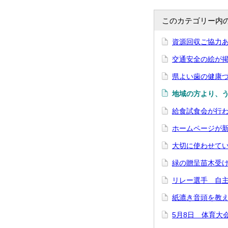
このカテゴリー内
資源回収ご協力
交通安全の絵が
県よい歯の健康
地域の方より、
給食試食会が行
ホームページが
大切に使わせて
緑の贈呈苗木受
リレー選手 自
紙漉き音頭を教
5月8日 体育大