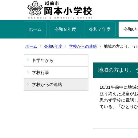
ホーム
令和８年度
令和７年度
令和6
ホーム
令和6年度
学校からの連絡
地域の方より、う
各学年から
地域の方より、
学校行事
学校からの連絡
10/31午前中に
渡り終えた児童が
思わず学校に電話
ている」「ひとり