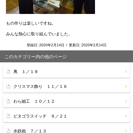
もの作りは楽しいですね。
みんな熱心に取り組んでいました。
登録日:
2020年2月14日
/
更新日:
2020年2月14日
このカテゴリー内の他のページ
凧 １／１８
クリスマス飾り １１／１６
わら細工 １０／１２
ピタゴラスイッチ ９／２１
水鉄砲 ７／１３