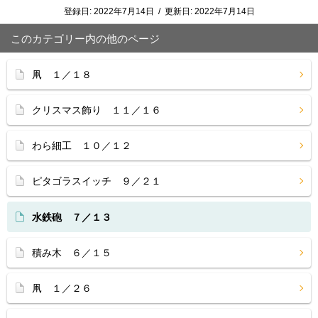
登録日:
2022年7月14日
/
更新日:
2022年7月14日
このカテゴリー内の他のページ
凧 １／１８
クリスマス飾り １１／１６
わら細工 １０／１２
ピタゴラスイッチ ９／２１
水鉄砲 ７／１３
積み木 ６／１５
凧 １／２６