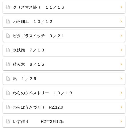
クリスマス飾り １１／１６
わら細工 １０／１２
ピタゴラスイッチ ９／２１
水鉄砲 ７／１３
積み木 ６／１５
凧 １／２６
わらのタペストリー １０／１３
わらぼうきづくり R2.12.9
いす作り R2年2月12日