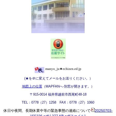
manyo_ju
★
echizen.ed.jp
(
★を＠に変えてメールをお送りください。）
地図上の位置
（MAPFANへ-別窓が開きます。）
〒915-0014 福井県越前市西尾町48-18
TEL：0778（27）1258 FAX：0778（27）1060
休日や夜間、長期休業中等の緊急事態の連絡について
20250703-
155226.pdf [ 277 KB pdfファイル]