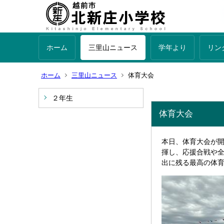
ホーム
三里山ニュース
学年より
リン
ホーム
三里山ニュース
体育大会
２年生
体育大会
本日、体育大会が
揮し、応援合戦や
出に残る最高の体