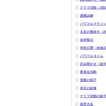
クラブ活動（2回
避難訓練
パワフルマラソ
大豆の種蒔き（3
全校集会
学校公開・給食
パワフルタイム
読み聞かせ（低
委員会活動
授業の様子
本日の給食
クラブ活動の様
体育大会