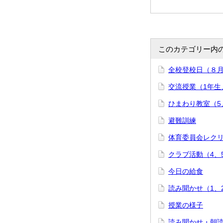
このカテゴリー内
全校登校日（８
交流授業（1年生
ひまわり教室（5
避難訓練
体育委員会レク
クラブ活動（4、
今日の給食
読み聞かせ（1、
授業の様子
読み聞かせ・朝