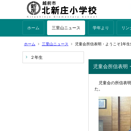
ホーム
三里山ニュース
学年より
リン
ホーム
三里山ニュース
児童会所信表明・ようこそ1年生
２年生
児童会所信表明
児童会の所信表明
た。