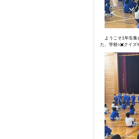
ようこそ1年生集
た、学校○✖️クイ