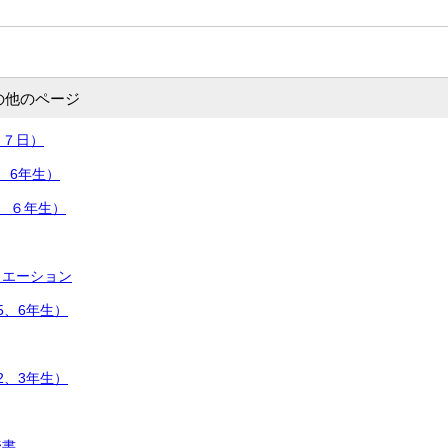
の他のページ
月７日）
、6年生）
、６年生）
リエーション
5、6年生）
2、3年生）
読書