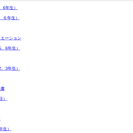
、6年生）
、６年生）
リエーション
5、6年生）
2、3年生）
読書
目）
ン
年生）