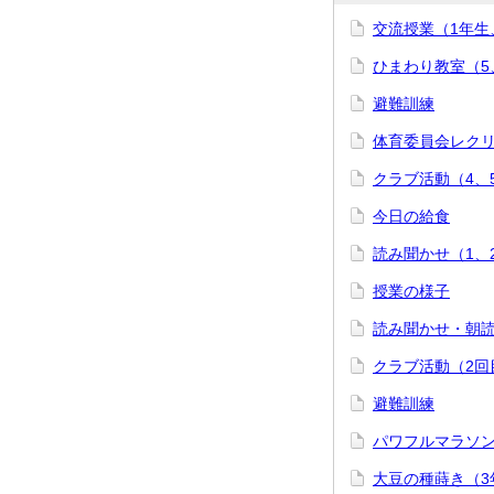
交流授業（1年生
ひまわり教室（5
避難訓練
体育委員会レク
クラブ活動（4、
今日の給食
読み聞かせ（1、
授業の様子
読み聞かせ・朝
クラブ活動（2回
避難訓練
パワフルマラソ
大豆の種蒔き（3