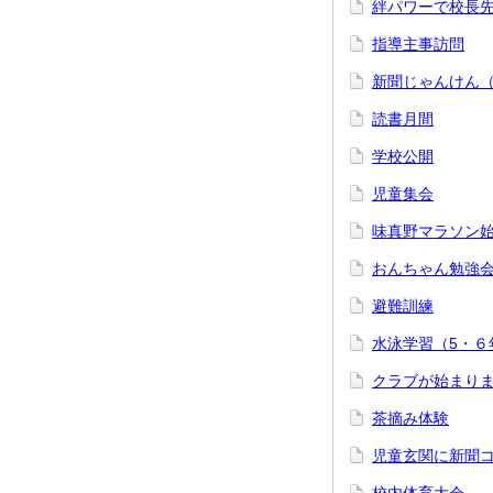
絆パワーで校長
指導主事訪問
新聞じゃんけん
読書月間
学校公開
児童集会
味真野マラソン
おんちゃん勉強
避難訓練
水泳学習（5・６
クラブが始まり
茶摘み体験
児童玄関に新聞