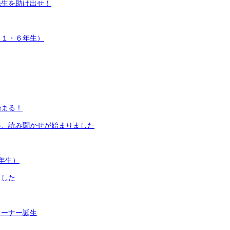
先生を助け出せ！
（１・６年生）
始まる！
会、読み聞かせが始まりました
年生）
ました
コーナー誕生