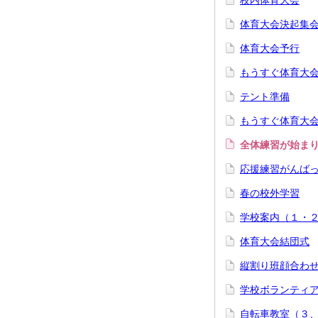
校内体育大会
体育大会決起集
体育大会予行
もうすぐ体育大
テント準備
もうすぐ体育大
全体練習が始ま
応援練習がんば
春の校外学習
学校案内（１・
体育大会結団式
縦割り班顔合わ
学校ボランティ
自転車教室（３、