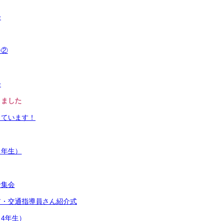
会
会②
会
りました
っています！
２年生）
せ集会
ア・交通指導員さん紹介式
4年生）