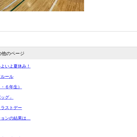
の他のページ
いよいよ夏休み！
アルール
５・６年生）
バッグ」
、ラストデー
ションの結果は…