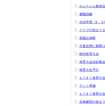
おんちゃん勉強
避難訓練
水泳学習（5・６
クラブが始まり
茶摘み体験
児童玄関に新聞
校内体育大会
体育大会決起集
体育大会予行
もうすぐ体育大
テント準備
もうすぐ体育大
全体練習が始ま