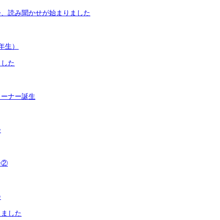
会、読み聞かせが始まりました
年生）
ました
コーナー誕生
会
会②
会
りました