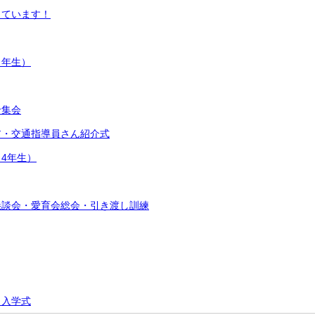
っています！
２年生）
せ集会
ア・交通指導員さん紹介式
4年生）
懇談会・愛育会総会・引き渡し訓練
・入学式