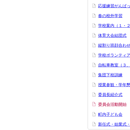
応援練習がんば
春の校外学習
学校案内（１・
体育大会結団式
縦割り班顔合わ
学校ボランティ
自転車教室（３、
集団下校訓練
授業参観・学年
委員長紹介式
委員会活動開始
町内子ども会
新任式・始業式