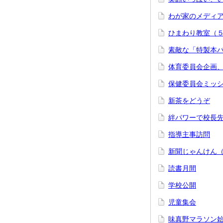
わが家のメディ
ひまわり教室（
素敵な「特製本
体育委員会企画
保健委員会ミッ
新茶をどうぞ
絆パワーで校長
指導主事訪問
新聞じゃんけん
読書月間
学校公開
児童集会
味真野マラソン