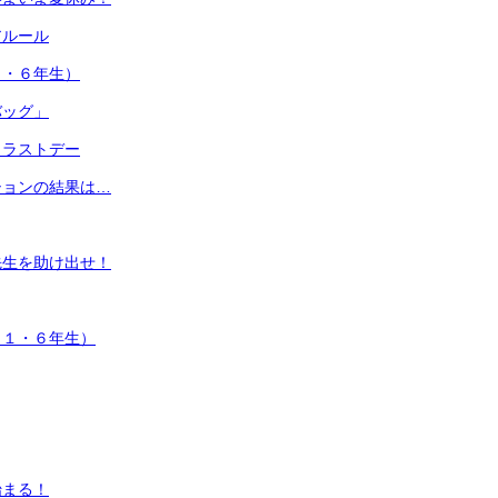
アルール
５・６年生）
バッグ」
、ラストデー
ションの結果は…
先生を助け出せ！
（１・６年生）
始まる！