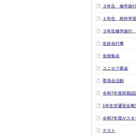
３年生 修学旅
１年生 校外学
３年生修学旅行 
生徒会行事
全校集会
ユニセフ募金
委員会活動
令和7年度前期認
1年生交通安全教
令和7年度がスタ
テスト