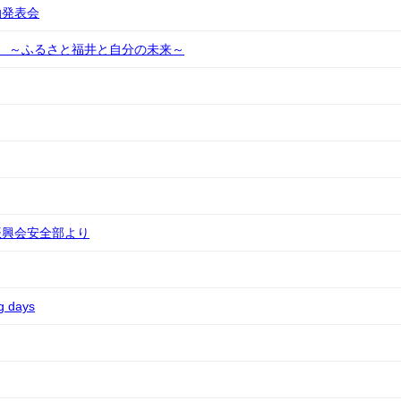
動発表会
 ～ふるさと福井と自分の未来～
振興会安全部より
 days