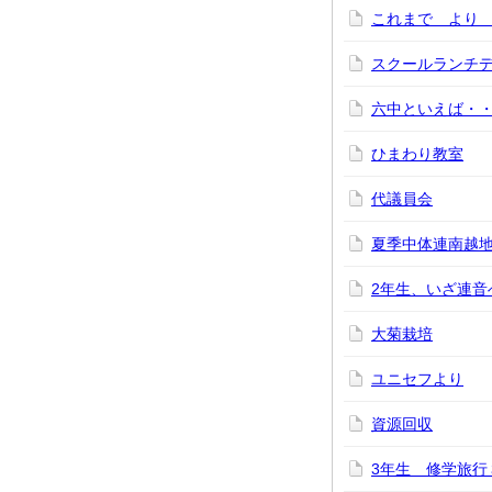
これまで より
スクールランチ
六中といえば・
ひまわり教室
代議員会
夏季中体連南越
2年生、いざ連音
大菊栽培
ユニセフより
資源回収
3年生 修学旅行