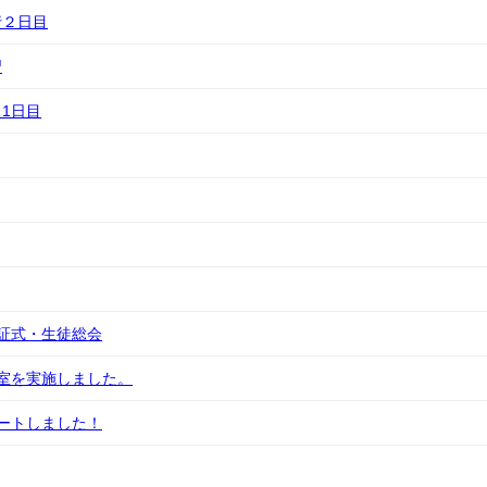
行２日目
習
1日目
証式・生徒総会
室を実施しました。
ートしました！