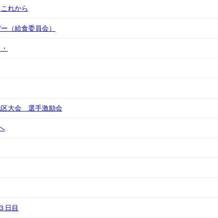
 これから
デー（給食委員会）
・・
地区大会 選手激励会
へ
３日目