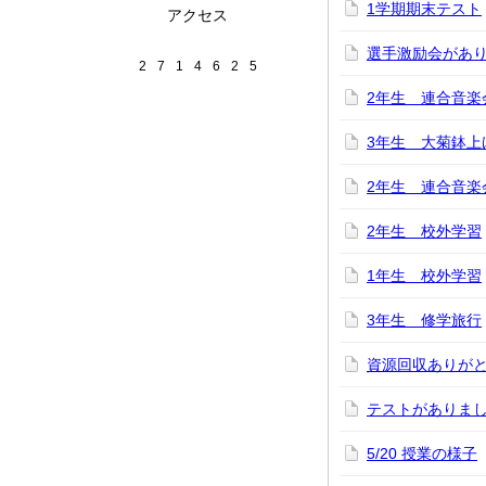
1学期期末テスト
アクセス
選手激励会があ
2
7
1
4
6
2
5
2年生 連合音楽
3年生 大菊鉢上
2年生 連合音楽
2年生 校外学習
1年生 校外学習
3年生 修学旅行
資源回収ありが
テストがありま
5/20 授業の様子