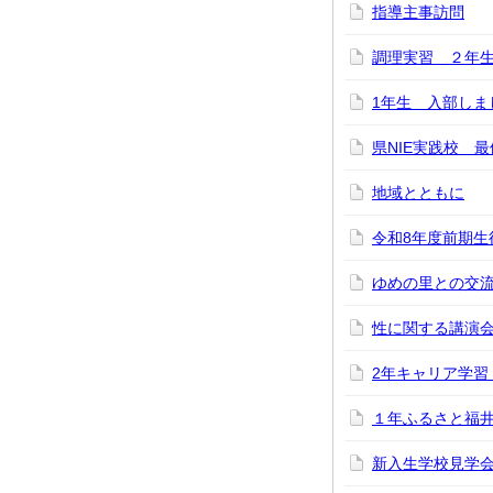
指導主事訪問
調理実習 ２年
1年生 入部しま
県NIE実践校 
地域とともに
令和8年度前期生
ゆめの里との交
性に関する講演会
2年キャリア学習
１年ふるさと福
新入生学校見学