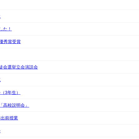
生
した！
最優秀賞受賞
徒会選挙立会演説会
流
（3年生）
「高校説明会」
井出前授業
会