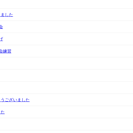
りました
会
げ
会練習
とうございました
した