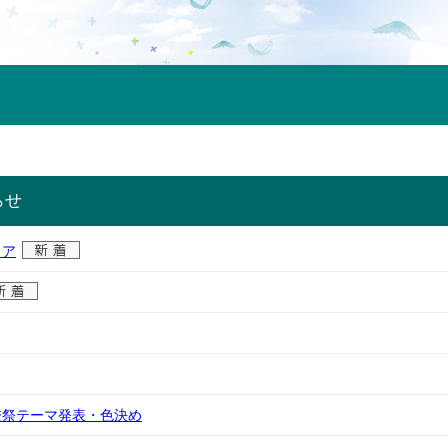
らせ
ィア
校祭テーマ発表・色決め