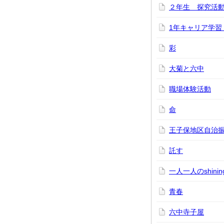
２年生 探究活
1年キャリア学習
彩
大菊と六中
職場体験活動
命
王子保地区自治
託す
一人一人のshining
青春
六中寺子屋