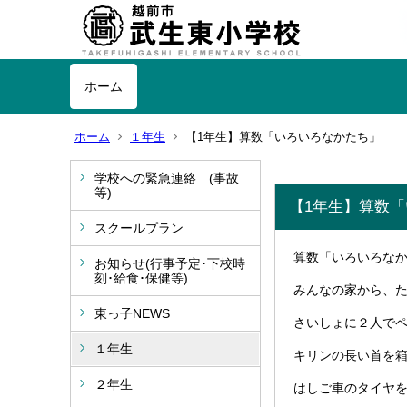
ホーム
ホーム
１年生
【1年生】算数「いろいろなかたち」
学校への緊急連絡 (事故
等)
【1年生】算数
スクールプラン
算数「いろいろな
お知らせ(行事予定･下校時
刻･給食･保健等)
みんなの家から、
東っ子NEWS
さいしょに２人で
１年生
キリンの長い首を
２年生
はしご車のタイヤ