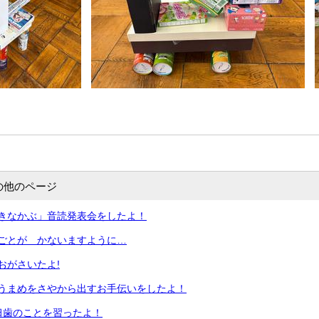
の他のページ
きなかぶ」音読発表会をしたよ！
ごとが かないますように…
おがさいたよ!
どうまめをさやから出すお手伝いをしたよ！
臼歯のことを習ったよ！