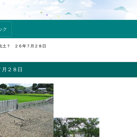
ック
出土？ ２６年７月２８日
７月２８日