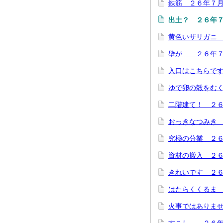
鉄筋 ２６年７
出土？ ２６年
黄色いザリガニ
壁が… ２６年
入口はこちらで
ゆで卵の殻をむ
二階建て！ ２
おっきなつみき
究極の分業 ２
資材の搬入 ２
きれいです ２
はたらくくるま 
火事ではありま