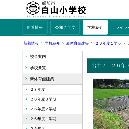
新着情報
令和７年度
学校紹介
ライラ
新着情報
学校紹介
新体育館建築
２６年度１学期
校舎案内
出土？ ２６年
学校要覧
新体育館建築
２７年度
２６年度３学期
２６年度２学期
２６年度１学期
２５年度