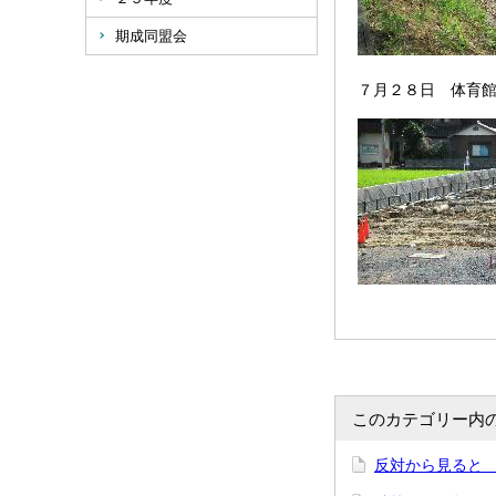
期成同盟会
７月２８日 体育
このカテゴリー内
反対から見ると