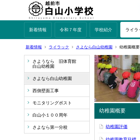
新着情報
令和７年度
学校紹介
ライラ
新着情報
ライラック
さよなら白山幼稚園
幼稚園概要
さようなら 旧体育館
白山幼稚園
さよなら白山幼稚園
西側壁面工事
モニタリングポスト
幼稚園概要
白山小１００周年
幼稚園評価
さよなら第一分校
幼稚園教育目標