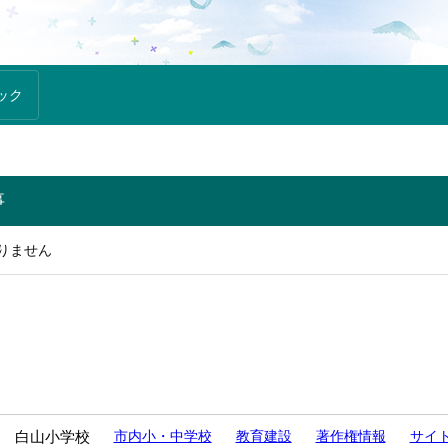
ック
事
りません
 白山小学校
市内小・中学校
教育建設
著作権情報
サイ