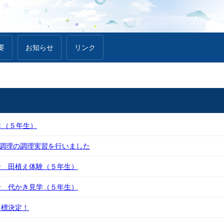
要
お知らせ
リンク
き（５年生）
る調理の調理実習を行いました
合 田植え体験（５年生）
合 代かき見学（５年生）
目標決定！