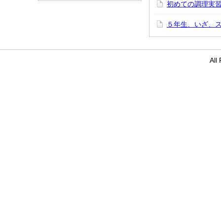
初めての調理実
５年生、いざ、
Al