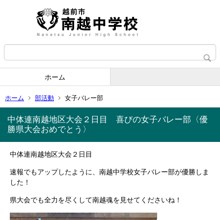
ホーム
ホーム
部活動
女子バレー部
中体連南越地区大会２日目 喜びの女子バレー部〈優
勝県大会おめでとう〉
中体連南越地区大会２日目
速報でもアップしたように、南越中学校女子バレー部が優勝しま
した！
県大会でも全力を尽くして南越魂を見せてくださいね！