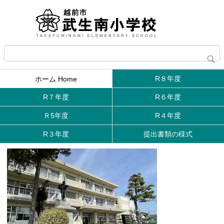
R８年度
ホーム Home
R７年度
R６年度
Ｒ5年度
R４年度
R３年度
提出書類の様式