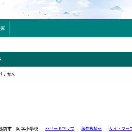
年度
事
りません
越前市 岡本小学校
ハサードマップ
著作権情報
サイトマッ