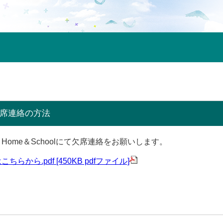
l欠席連絡の方法
、
Home＆Schoolにて欠席連絡をお願いします。
らから.pdf [450KB pdfファイル]