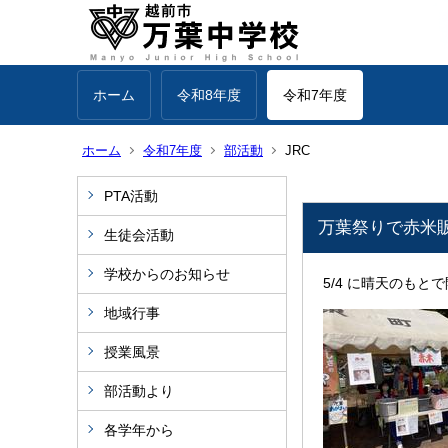
ホーム
令和8年度
令和7年度
ホーム
令和7年度
部活動
JRC
PTA活動
万葉祭りで赤米
生徒会活動
学校からのお知らせ
5/4 に晴天のも
地域行事
授業風景
部活動より
各学年から