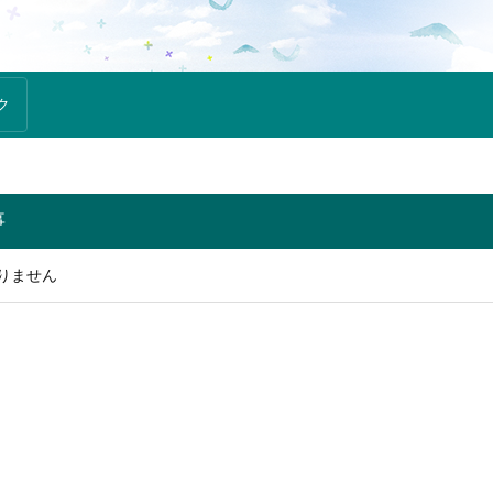
ク
事
りません