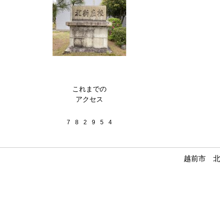
これまでの
アクセス
7
8
2
9
5
4
越前市 