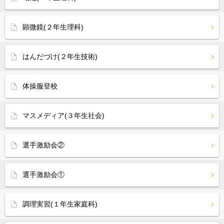
顕微鏡(２年生理科)
はんだづけ(２年生技術)
体操服登校
マスメディア(３年生社会)
選手激励会②
選手激励会①
調理実習(１年生家庭科)