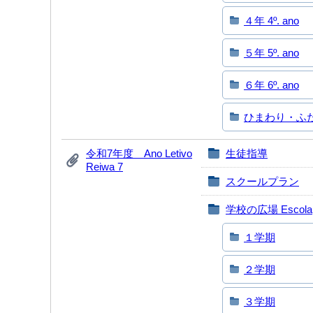
４年 4º. ano
５年 5º. ano
６年 6º. ano
ひまわり・ふたば 
令和7年度 Ano Letivo
生徒指導
Reiwa 7
スクールプラン
学校の広場 Escola
１学期
２学期
３学期