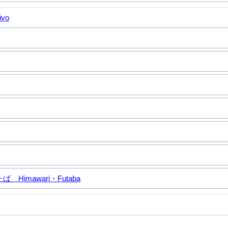
ivo
Himawari・Futaba