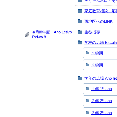
そうだん窓口・そ
家庭教育相談・応
西地区へのLINK
令和8年度 Ano Letivo
生徒指導
Reiwa 8
学校の広場 Escola
１学期
２学期
学年の広場 Ano let
１年 1º. ano
２年 2º. ano
３年 3º. ano