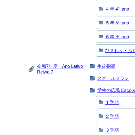
４年 4º. ano
５年 5º. ano
６年 6º. ano
ひまわり・ふたば 
令和7年度 Ano Letivo
生徒指導
Reiwa 7
スクールプラン
学校の広場 Escola
１学期
２学期
３学期