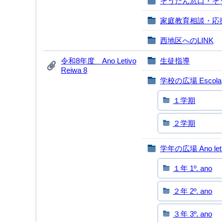
そうだん窓口・そ
家庭教育相談・応
西地区へのLINK
令和8年度 Ano Letivo
生徒指導
Reiwa 8
学校の広場 Escola
１学期
２学期
学年の広場 Ano let
１年 1º. ano
２年 2º. ano
３年 3º. ano