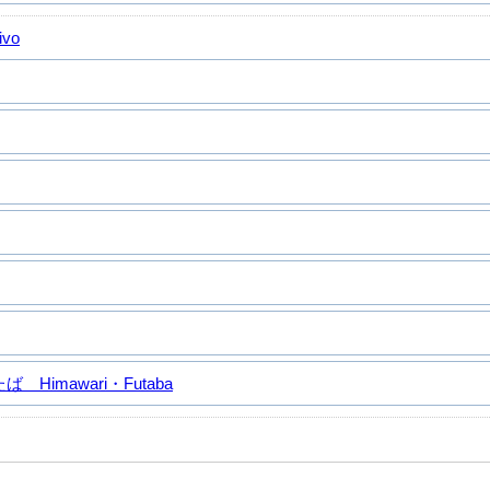
ivo
Himawari・Futaba